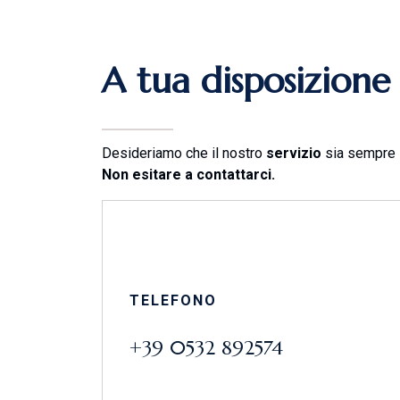
A
t
u
a
d
i
s
p
o
s
i
z
i
o
n
e
Desideriamo che il nostro
servizio
sia sempre i
Non esitare a contattarci.
TELEFONO
+39 0532 892574