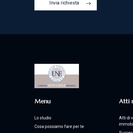
Invia richiesta
Menu
Atti 
Lo studio
Atti di
immobil
Cosa possiamo fare per te
Success