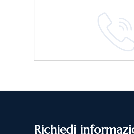
R
i
c
h
i
e
d
i
i
n
f
o
r
m
a
z
i