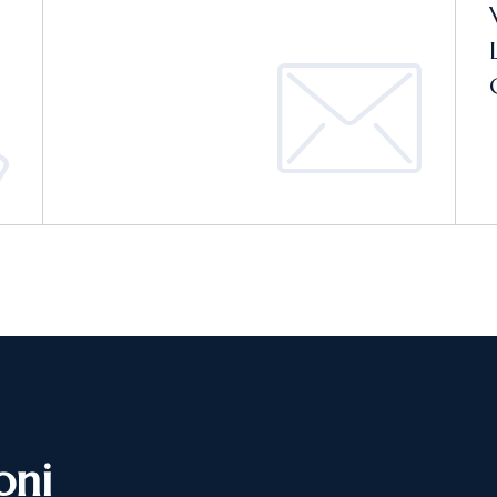
o
n
i