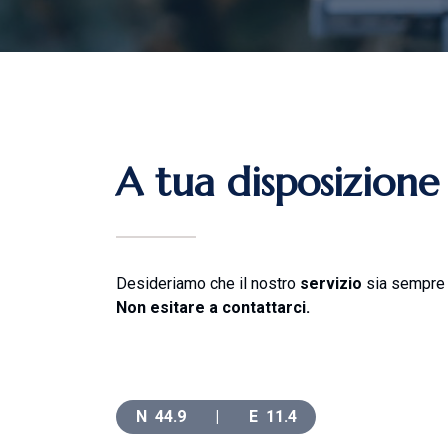
A
t
u
a
d
i
s
p
o
s
i
z
i
o
n
e
Desideriamo che il nostro
servizio
sia sempre 
Non esitare a contattarci.
N
44.9
|
E
11.4