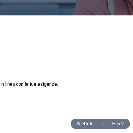
in linea con le tue esigenze.
N
45.6
|
E
5.2