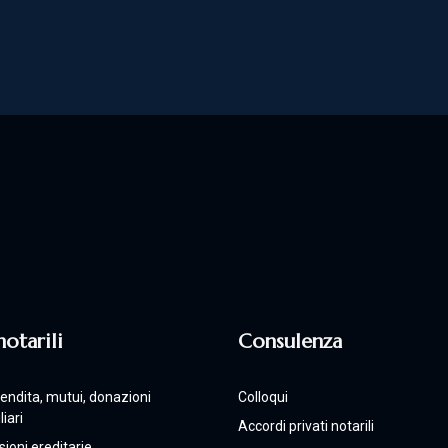
notarili
Consulenza
 vendita, mutui, donazioni
Colloqui
iari
Accordi privati notarili
ioni ereditarie