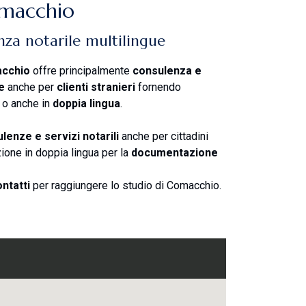
omacchio
nza notarile multilingue
cchio
offre principalmente
consulenza e
ze
anche per
clienti stranieri
fornendo
i
o anche in
doppia lingua
.
lenze e servizi notarili
anche per cittadini
zione in doppia lingua per la
documentazione
ontatti
per raggiungere lo studio di Comacchio.