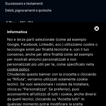
Successioni e testamenti
Debiti, pignoramenti e ipoteche
Altre attività
Informativa
Noi e terze parti selezionate (come ad esempio
Contatti
Google, Facebook, LinkedIn, ecc.) utilizziamo cookie o
tecnologie simili per finalità tecniche e, con il tuo
consenso, anche per altre finalità come ad esempio
+39 0532 892574
per mostrati annunci personalizzati e non
personalizzati più utili per te, come specificato nella
+39 3317276725
cookie policy
.
mesposito@notariato.it
Chiudendo questo banner con la crocetta o cliccando
su "Rifiuta", verranno utilizzati solamente cookie
tecnici. Se vuoi selezionare i cookie da installare,
clicca su "Personalizza". Se preferisci, puoi
acconsentire all'utilizzo di tutti i cookie, anche diversi
Privacy
|
Sitemap
Questo sito è protetto da Google reCAPTCHA
da quelli tecnici, cliccando su "Accetta tutti". In
v3,
Privacy Policy
e
Terms of Service
di Google.
qualsiasi momento potrai modificare la scelta